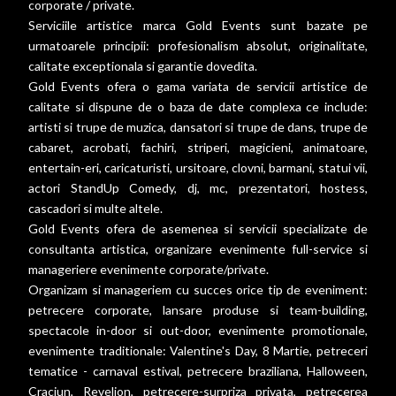
corporate / private.
Serviciile artistice marca Gold Events sunt bazate pe
urmatoarele principii: profesionalism absolut, originalitate,
calitate exceptionala si garantie dovedita.
Gold Events ofera o gama variata de servicii artistice de
calitate si dispune de o baza de date complexa ce include:
artisti si trupe de muzica, dansatori si trupe de dans, trupe de
cabaret, acrobati, fachiri, striperi, magicieni, animatoare,
entertain-eri, caricaturisti, ursitoare, clovni, barmani, statui vii,
actori StandUp Comedy, dj, mc, prezentatori, hostess,
cascadori si multe altele.
Gold Events ofera de asemenea si servicii specializate de
consultanta artistica, organizare evenimente full-service si
manageriere evenimente corporate/private.
Organizam si manageriem cu succes orice tip de eveniment:
petrecere corporate, lansare produse si team-building,
spectacole in-door si out-door, evenimente promotionale,
evenimente traditionale: Valentine's Day, 8 Martie, petreceri
tematice - carnaval estival, petrecere braziliana, Halloween,
Craciun, Revelion, petrecere-surpriza privata, petrecerea